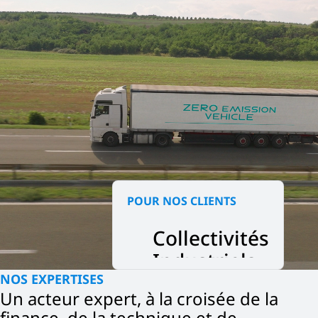
POUR NOS CLIENTS
Collectivités
Industriels
Opérateurs
Collectivités
NOS EXPERTISES
Industriels
Un acteur expert, à la croisée de la
finance, de la technique et de