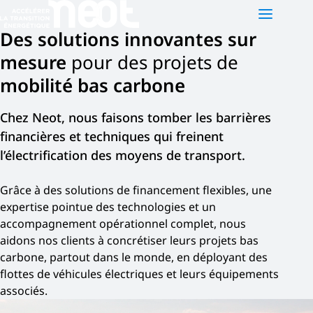
Des solutions innovantes sur
mesure
pour des projets de
NEOT
PLATEFORMES
ACTUALITÉS
mobilité bas carbone
Qui sommes-nous ?
Neot e-motion
Chez Neot, nous faisons tomber les barrières
Nos activités
Neot Green Mobility
financières et techniques qui freinent
Notre équipe
Neot Offgrid Africa
l’électrification des moyens de transport.
Nous contacter
EN
Grâce à des solutions de financement flexibles, une
expertise pointue des technologies et un
accompagnement opérationnel complet, nous
aidons nos clients à concrétiser leurs projets bas
carbone, partout dans le monde, en déployant des
flottes de véhicules électriques et leurs équipements
associés.