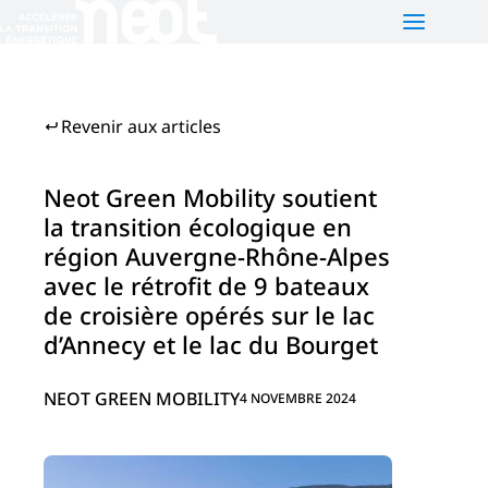
NEOT
PLATEFORMES
ACTUALITÉS
Revenir aux articles
Qui sommes-nous ?
Neot e-motion
Nos activités
Neot Green Mobility
Neot Green Mobility soutient
la transition écologique en
Notre équipe
Neot Offgrid Africa
région Auvergne-Rhône-Alpes
Nous contacter
EN
avec le rétrofit de 9 bateaux
de croisière opérés sur le lac
d’Annecy et le lac du Bourget
NEOT GREEN MOBILITY
4 NOVEMBRE 2024